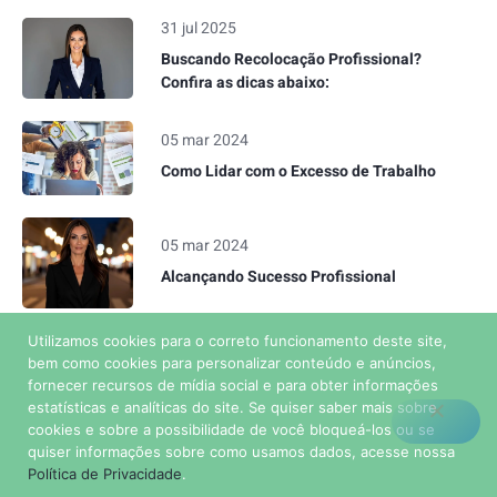
31 jul 2025
Buscando Recolocação Profissional?
Confira as dicas abaixo:
05 mar 2024
Como Lidar com o Excesso de Trabalho
05 mar 2024
Alcançando Sucesso Profissional
Utilizamos cookies para o correto funcionamento deste site,
bem como cookies para personalizar conteúdo e anúncios,
fornecer recursos de mídia social e para obter informações
Consultoria em Recursos Humanos
estatísticas e analíticas do site. Se quiser saber mais sobre
All rights reserved
cookies e sobre a possibilidade de você bloqueá-los ou se
quiser informações sobre como usamos dados, acesse nossa
Política de Privacidade
.