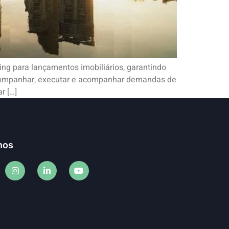
ing para lançamentos imobiliários, garantindo
Acompanhar, executar e acompanhar demandas de
r […]
nos