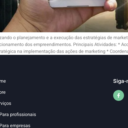
lizando o planejamento e a execução das estratégias de market
sicionamento dos empreendimentos. Principais Atividades: * 
ratégica na implementação das ações de marketing * Coordena
me
Siga-
bre
rviços
Para profissionais
Para empresas