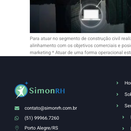
Para atuar no segmento de construção civil rea
alinhamento com os objetivos comerciais e po
marketing * Atuar de uma forma operacional est
Ho
So
Se
contato@simonrh.com.br
(51) 99966.7260
Porto Alegre/RS